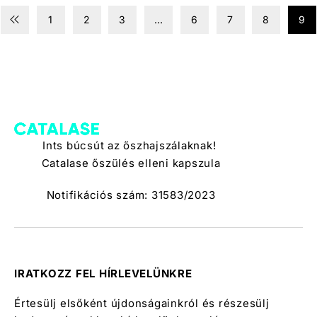
1
2
3
…
6
7
8
9
Ints búcsút az őszhajszálaknak!
Catalase őszülés elleni kapszula
Notifikációs szám: 31583/2023
IRATKOZZ FEL HÍRLEVELÜNKRE
Értesülj elsőként újdonságainkról és részesülj