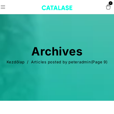
0
Archives
Kezdőlap
/
Articles posted by peteradmin
(Page 9)