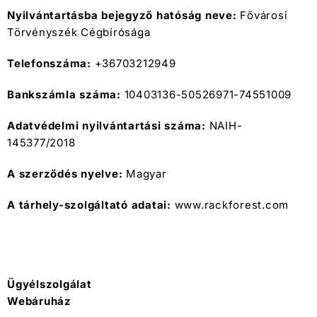
Nyilvántartásba bejegyző hatóság neve:
Fővárosi
Törvényszék Cégbírósága
Telefonszáma:
+36703212949
Bankszámla száma:
10403136-50526971-74551009
Adatvédelmi nyilvántartási száma:
NAIH-
145377/2018
A szerződés nyelve:
Magyar
A tárhely-szolgáltató adatai:
www.rackforest.com
Ügyélszolgálat
Webáruház