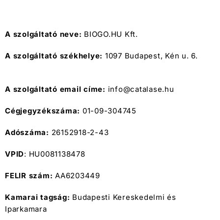
A szolgáltató neve:
BIOGO.HU Kft.
A szolgáltató székhelye:
1097 Budapest, Kén u. 6.
A szolgáltató email címe:
info@catalase.hu
Cégjegyzékszáma:
01-09-304745
Adószáma:
26152918-2-43
VPID
: HU0081138478
FELIR szám:
AA6203449
Kamarai tagság:
Budapesti Kereskedelmi és
Iparkamara