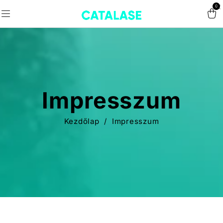
0
Impresszum
Kezdőlap
/
Impresszum