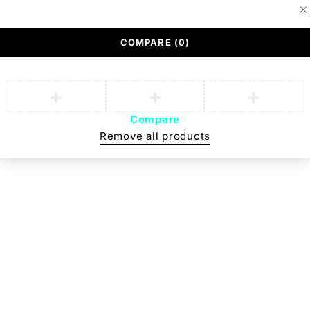
NEW PRODUCTS
ENJOY FREE SHIPPING
The Chair Collection
The Best Lamps
COMPARE
(0)
Compare
Remove all products